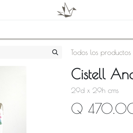
0
Shop
About Us
Todos los productos
Cistell An
29d x 29h cms
Q
470.0
Fuera de stock