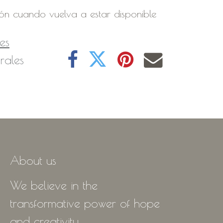
ión cuando vuelva a estar disponible
es
rales
About us
We believe in the
transformative power of hope
and creativity.