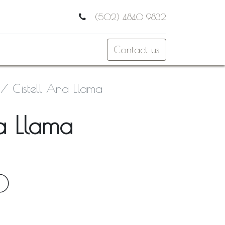
(502) 4840 9832
Contact us
Cistell Ana Llama
a Llama
0