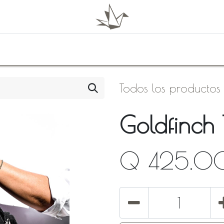
0
Shop
About Us
Todos los productos
Goldfinch 
Q
425.0