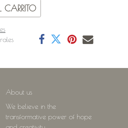
 CARRITO
es
rales
About us
We believe in the
transformative power of hope
and creativity.