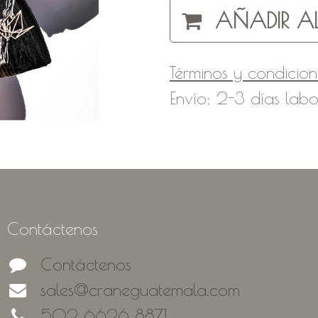
AÑADIR AL
Términos y condicion
Envío: 2-3 días labo
Contáctenos
Contáctenos
sales@craneguatemala.com
502 6626 8871