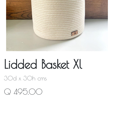
Lidded Basket Xl
30d x 30h cms
Q
495.00
Fuera de stock