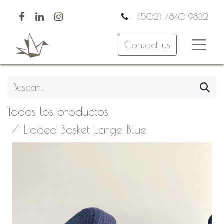
(502) 4840 9832
Contact us
Todos los productos
Lidded Basket Large Blue