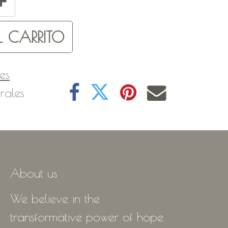
 CARRITO
es
rales
About us
We believe in the
transformative power of hope