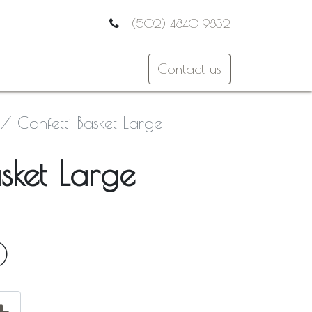
(502) 4840 9832
Contact us
Confetti Basket Large
asket Large
0