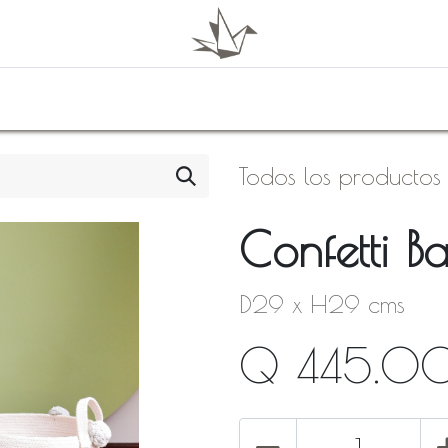
0
Shop
About Us
Todos los productos
Confetti B
D29 x H29 cms
Q
445.0