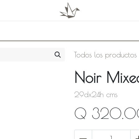
0
Shop
About Us
Todos los productos
Noir Mixed
29dx24h cms
Q
320.