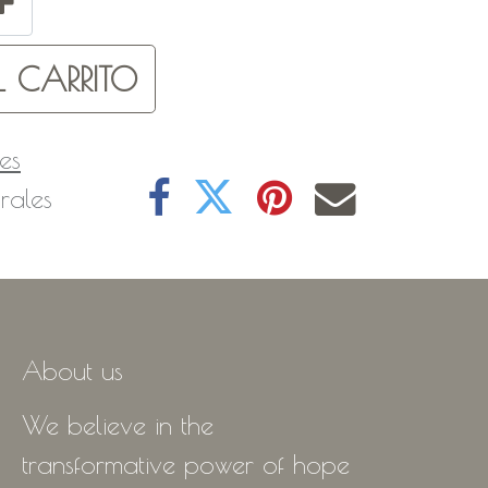
 CARRITO
es
rales
About us
We believe in the
transformative power of hope