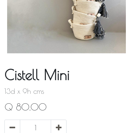
Cistell Mini
13d x 9h cms
Q
80.00