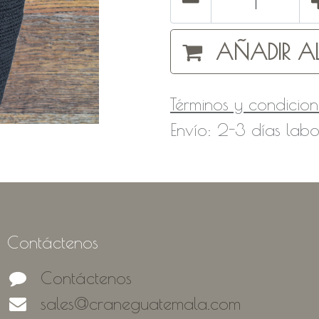
AÑADIR AL
Términos y condicion
Envío: 2-3 días labo
Contáctenos
Contáctenos
sales@craneguatemala.com