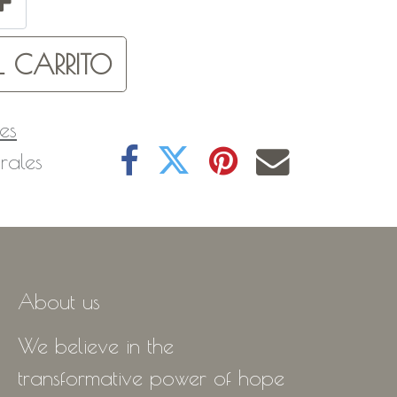
 CARRITO
es
rales
About us
We believe in the
transformative power of hope