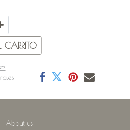
0
 CARRITO
es
rales
About us