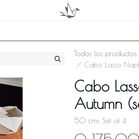
0
Shop
About Us
Todos los productos
Cabo Lasso Napki
Cabo Lass
Autumn (se
50 cms Set of 4