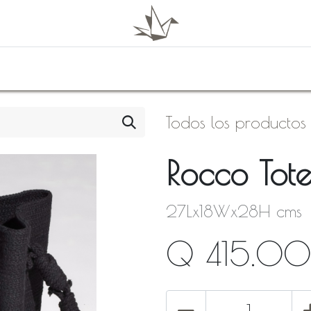
0
Shop
About Us
Todos los productos
Rocco Tote
27Lx18Wx28H cms
Q
415.00