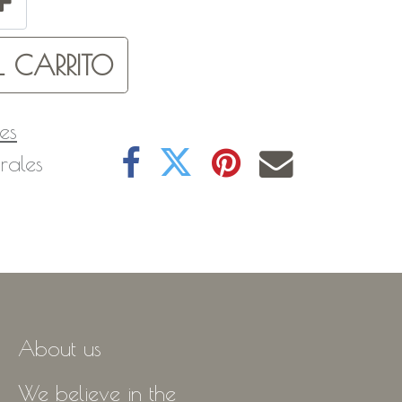
 CARRITO
es
rales
About us
We believe in the