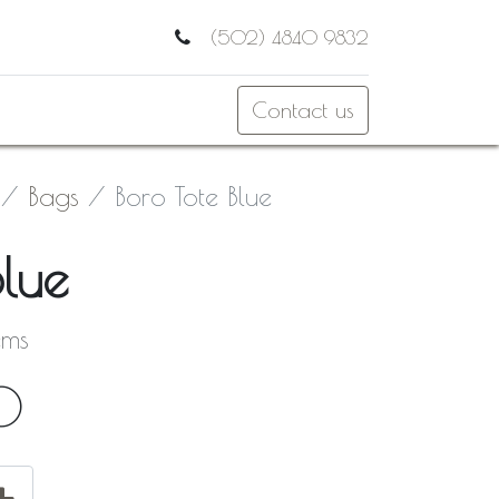
(502) 4840 9832
Contact us
Bags
Boro Tote Blue
Blue
cms
0