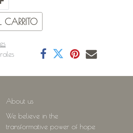
 CARRITO
es
rales
About us
We believe in the
transformative power of hope