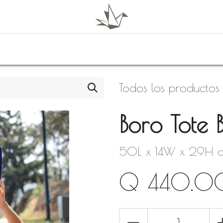
0
Shop
About Us
Todos los productos
Boro Tote 
50L x 14W x 29H 
Q
440.0