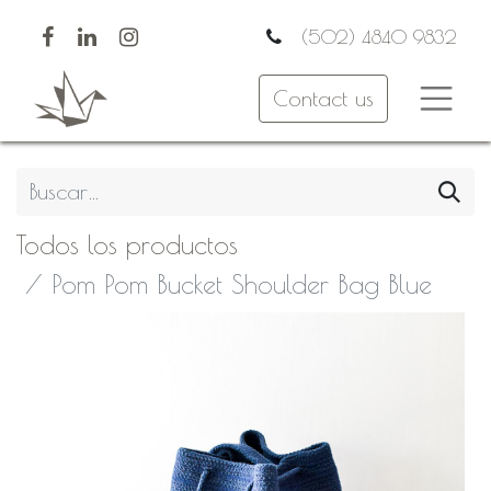
(502) 4840 9832
Contact us
Todos los productos
Pom Pom Bucket Shoulder Bag Blue