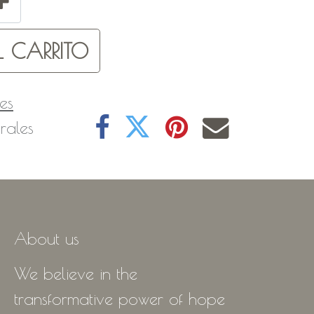
 CARRITO
es
rales
About us
We believe in the
transformative power of hope