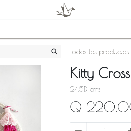
0
Shop
About Us
Todos los productos
Kitty Cros
24.5D cms
Q
220.