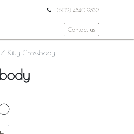
(502) 4840 9832
Contact us
Kitty Crossbody
sbody
00