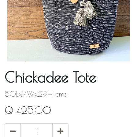
Chickadee Tote
50Lx14Wx29H cms
Q
425.00