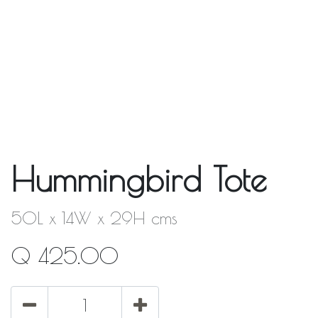
Hummingbird Tote
50L x 14W x 29H cms
Q
425.00