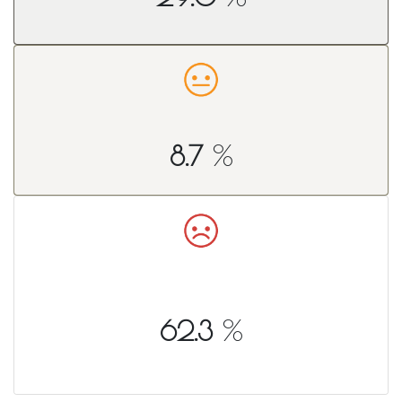
%
8.7
%
62.3